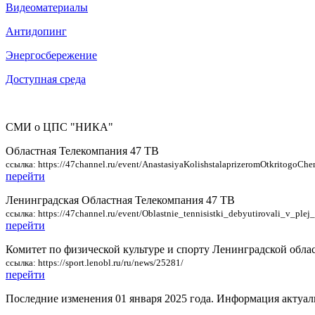
Видеоматериалы
Антидопинг
Энергосбережение
Доступная среда
СМИ о ЦПС "НИКА"
Областная Телекомпания 47 ТВ
ссылка: https://47channel.ru/event/AnastasiyaKolishstalaprizeromOtkritogoChe
перейти
Ленинградская Областная Телекомпания 47 ТВ
ссылка: https://47channel.ru/event/Oblastnie_tennisistki_debyutirovali_v_plej
перейти
Комитет по физической культуре и спорту Ленинградской обла
ссылка: https://sport.lenobl.ru/ru/news/25281/
перейти
Последние изменения
01 января 2025 года.
Информация актуаль