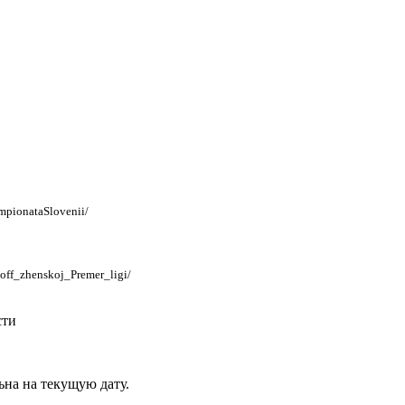
mpionataSlovenii/
_off_zhenskoj_Premer_ligi/
сти
на на текущую дату.