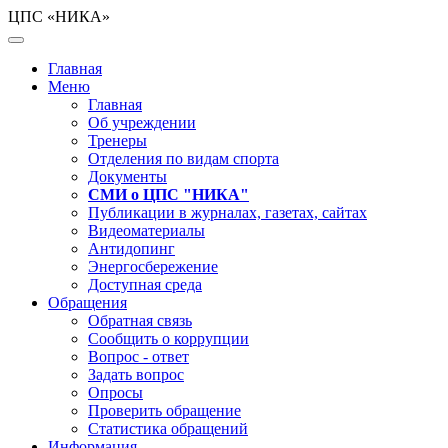
ЦПС «НИКА»
Главная
Меню
Главная
Об учреждении
Тренеры
Отделения по видам спорта
Документы
СМИ о ЦПС "НИКА"
Публикации в журналах, газетах, сайтах
Видеоматериалы
Антидопинг
Энергосбережение
Доступная среда
Обращения
Обратная связь
Сообщить о коррупции
Вопрос - ответ
Задать вопрос
Опросы
Проверить обращение
Статистика обращений
Информация